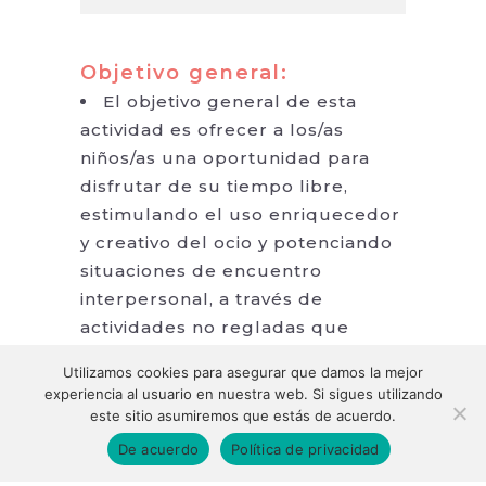
Objetivo general:
El objetivo general de esta
actividad es ofrecer a los/as
niños/as una oportunidad para
disfrutar de su tiempo libre,
estimulando el uso enriquecedor
y creativo del ocio y potenciando
situaciones de encuentro
interpersonal, a través de
actividades no regladas que
propicien el desarrollo armónico
Utilizamos cookies para asegurar que damos la mejor
de la personalidad y una visión
experiencia al usuario en nuestra web. Si sigues utilizando
globalizadora del entorno, como
este sitio asumiremos que estás de acuerdo.
también la convivencia y la
De acuerdo
Política de privacidad
diversión. A lo largo de esta